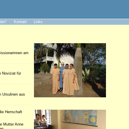
aden"
Kontakt
Links
Missionarinnen am
 Noviziat für
n Ursulinen aus
ie Herrschaft
ie Mutter Anne
en.