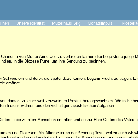
ulinen
Unsere Identität
Mutterhaus Brig
Monatsimpuls
"Klosterl
Charisma von Mutter Anne weit zu verbreiten kamen drei begeisterte junge 
Indien, in die Diözese Pune, um ihre Sendung zu beginnen.
ser Schwestern und derer, die später dazu kamen, begann Frucht zu tragen: Ein
de eröffnet.
n von damals zu einer weit verzweigten Provinz herangewachsen. Wir indische
ten Indiens widmen uns den vielfältigen apostolischen Aufgaben.
ottes Liebe zu allen Menschen entfalten und so zur Ehre Gottes des Vaters d
taaten und Diözesen. Als Mitarbeiter an der Sendung Jesu, wollen auch wir w
hristi entzünden und weiterhin das Leben der Menschen um uns herum erhell