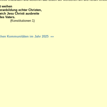
t weihen
eranbildung echter Christen,
eich Jesu Christi ausbreite
des Vaters.
tutionen 1)
dischen Kommunitäten im Jahr 2025 »»