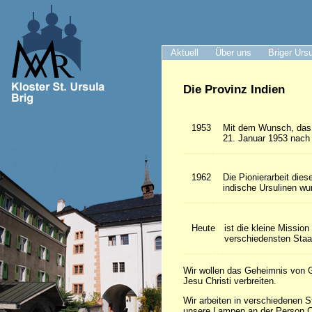
Aktuell
Über uns
Briger Urs
Die Provinz Indien
1953
Mit dem Wunsch, das 
21. Januar 1953 nach 
1962
Die Pionierarbeit die
indische Ursulinen wur
Heute
ist die kleine Missio
verschiedensten Staa
Wir wollen das Geheimnis von G
Jesu Christi verbreiten.
Wir arbeiten in verschiedenen S
unsere Lampen an der Person C