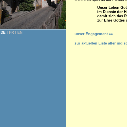
Unser Leben Got
im Dienste der H
damit sich das R
zur Ehre Gottes 
(Konsti
DE
Ι
FR
Ι
EN
unser Engagement »»
zur aktuellen Liste aller in