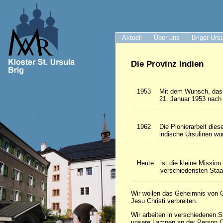
Aktuell
Über uns
Briger Urs
Die Provinz Indien
1953
Mit dem Wunsch, das 
21. Januar 1953 nach 
1962
Die Pionierarbeit die
indische Ursulinen wur
Heute
ist die kleine Missio
verschiedensten Staa
Wir wollen das Geheimnis von G
Jesu Christi verbreiten.
Wir arbeiten in verschiedenen S
unsere Lampen an der Person C