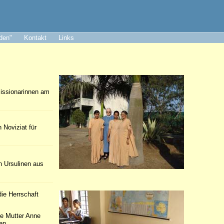
aden"
Kontakt
Links
Missionarinnen am
 Noviziat für
n Ursulinen aus
ie Herrschaft
ie Mutter Anne
en.