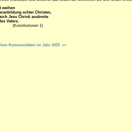
t weihen
eranbildung echter Christen,
eich Jesu Christi ausbreite
des Vaters.
tutionen 1)
dischen Kommunitäten im Jahr 2025 »»