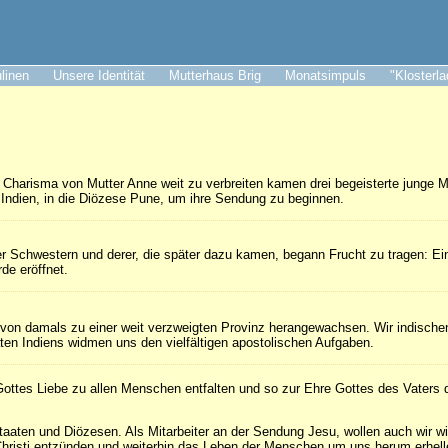
ulinen
Unsere Identität
Mutterhaus Brig
Monatsimpuls
"Klosterl
Charisma von Mutter Anne weit zu verbreiten kamen drei begeisterte junge 
Indien, in die Diözese Pune, um ihre Sendung zu beginnen.
ser Schwestern und derer, die später dazu kamen, begann Frucht zu tragen: Ein
de eröffnet.
n von damals zu einer weit verzweigten Provinz herangewachsen. Wir indische
ten Indiens widmen uns den vielfältigen apostolischen Aufgaben.
ottes Liebe zu allen Menschen entfalten und so zur Ehre Gottes des Vaters d
taaten und Diözesen. Als Mitarbeiter an der Sendung Jesu, wollen auch wir w
hristi entzünden und weiterhin das Leben der Menschen um uns herum erhell