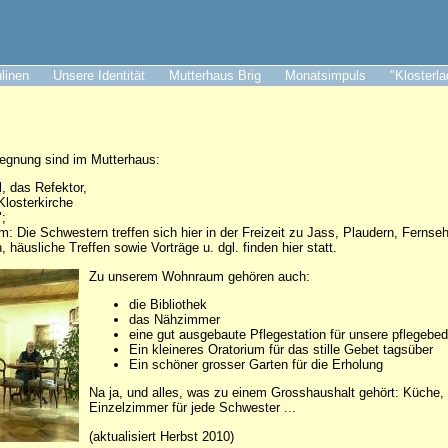
ulinen
Unsere Identität
Mutterhaus Brig
Monatsimpuls
"Klosterl
gegnung sind im Mutterhaus:
 das Refektor,
Klosterkirche
;
: Die Schwestern treffen sich hier in der Freizeit zu Jass, Plaudern, Fernseh
häusliche Treffen sowie Vorträge u. dgl. finden hier statt.
Zu unserem Wohnraum gehören auch:
die Bibliothek
das Nähzimmer
eine gut ausgebaute Pflegestation für unsere pflegebe
Ein kleineres Oratorium für das stille Gebet tagsüber
Ein schöner grosser Garten für die Erholung
Na ja, und alles, was zu einem Grosshaushalt gehört: Küche, W
Einzelzimmer für jede Schwester ...
(aktualisiert Herbst 2010)