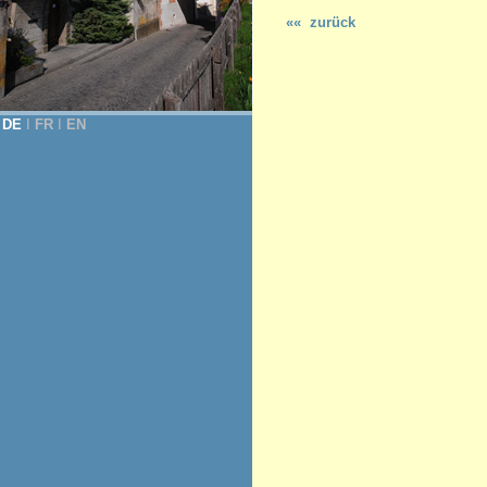
«« zurück
DE
Ι
FR
Ι
EN