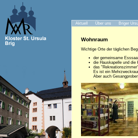
Aktuell
Über uns
Briger Urs
Wohnraum
Wichtige Orte der täglichen Be
der gemeinsame Esssaal,
die Hauskapelle und die 
das "Rekreationszimmer"
Es ist ein Mehrzweckraum
Aber auch Gesangproben, 