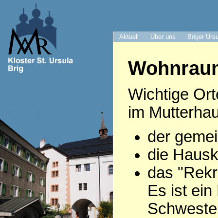
Aktuell
Über uns
Briger Urs
Wohnrau
Wichtige Ort
im Mutterhau
der gemei
die Hausk
das "Rekr
Es ist ei
Schwestern