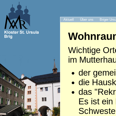
Aktuell
Über uns
Briger Urs
Wohnrau
Wichtige Ort
im Mutterhau
der gemei
die Hausk
das "Rekr
Es ist ei
Schwestern