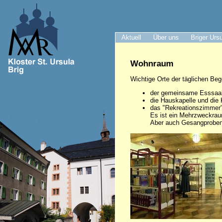
Aktuell
Über uns
Briger Urs
Wohnraum
Wichtige Orte der täglichen Be
der gemeinsame Esssaal,
die Hauskapelle und die 
das "Rekreationszimmer"
Es ist ein Mehrzweckraum
Aber auch Gesangproben, 