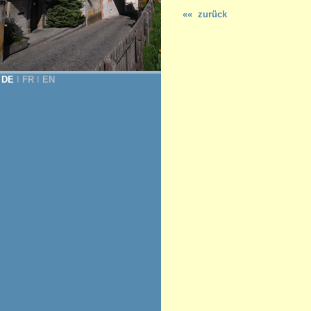
«« zurück
DE
Ι
FR
Ι
EN