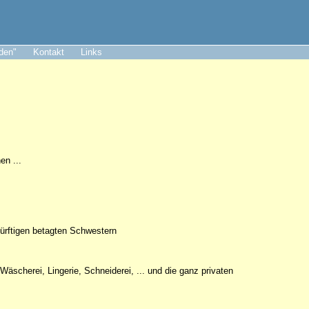
aden"
Kontakt
Links
en ...
dürftigen betagten Schwestern
äscherei, Lingerie, Schneiderei, ... und die ganz privaten