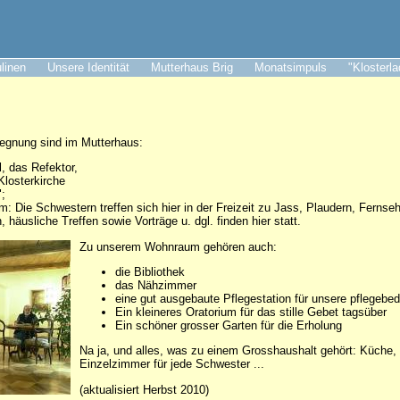
ulinen
Unsere Identität
Mutterhaus Brig
Monatsimpuls
"Klosterl
gegnung sind im Mutterhaus:
 das Refektor,
Klosterkirche
;
: Die Schwestern treffen sich hier in der Freizeit zu Jass, Plaudern, Fernseh
häusliche Treffen sowie Vorträge u. dgl. finden hier statt.
Zu unserem Wohnraum gehören auch:
die Bibliothek
das Nähzimmer
eine gut ausgebaute Pflegestation für unsere pflegebe
Ein kleineres Oratorium für das stille Gebet tagsüber
Ein schöner grosser Garten für die Erholung
Na ja, und alles, was zu einem Grosshaushalt gehört: Küche, W
Einzelzimmer für jede Schwester ...
(aktualisiert Herbst 2010)