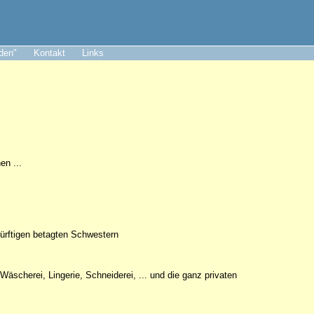
aden"
Kontakt
Links
en ...
dürftigen betagten Schwestern
äscherei, Lingerie, Schneiderei, ... und die ganz privaten