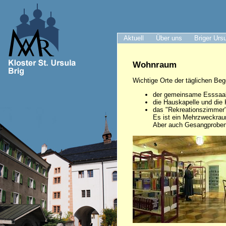
Aktuell
Über uns
Briger Urs
Wohnraum
Wichtige Orte der täglichen Be
der gemeinsame Esssaal,
die Hauskapelle und die 
das "Rekreationszimmer"
Es ist ein Mehrzweckraum
Aber auch Gesangproben, 