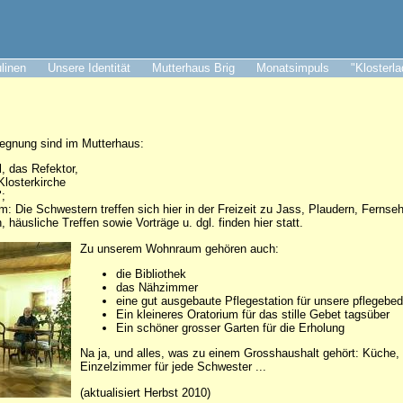
ulinen
Unsere Identität
Mutterhaus Brig
Monatsimpuls
"Klosterl
gegnung sind im Mutterhaus:
 das Refektor,
Klosterkirche
;
: Die Schwestern treffen sich hier in der Freizeit zu Jass, Plaudern, Fernseh
häusliche Treffen sowie Vorträge u. dgl. finden hier statt.
Zu unserem Wohnraum gehören auch:
die Bibliothek
das Nähzimmer
eine gut ausgebaute Pflegestation für unsere pflegebe
Ein kleineres Oratorium für das stille Gebet tagsüber
Ein schöner grosser Garten für die Erholung
Na ja, und alles, was zu einem Grosshaushalt gehört: Küche, W
Einzelzimmer für jede Schwester ...
(aktualisiert Herbst 2010)