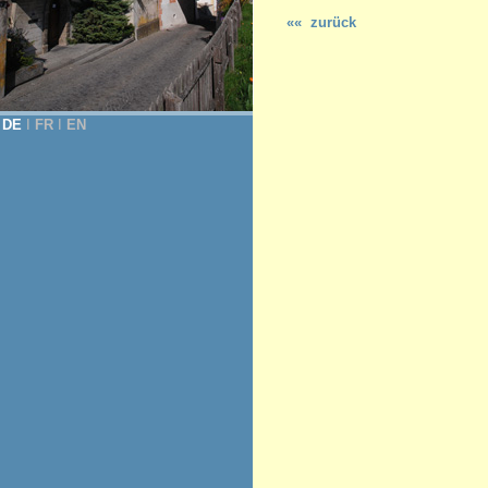
«« zurück
DE
Ι
FR
Ι
EN