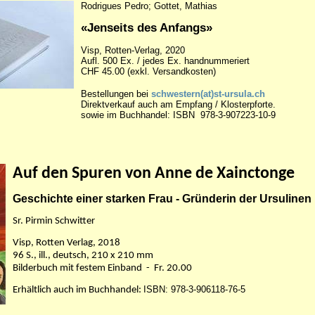
Rodrigues Pedro; Gottet, Mathias
«Jenseits des Anfangs»
Visp, Rotten-Verlag, 2020
Aufl. 500 Ex. / jedes Ex. handnummeriert
CHF 45.00 (exkl. Versandkosten)
Bestellungen
bei
schwestern(at)st-ursula.ch
Direktverkauf auch am Empfang / Klosterpforte.
sowie im Buchhandel:
ISBN 978-3-907223-10-9
Auf den Spuren von Anne de Xainctonge
Geschichte einer starken Frau - Gründerin der Ursulinen
Sr. Pirmin Schwitter
Visp,
Rotten Verlag, 2018
96 S., ill., deutsch
, 210 x 210 mm
Bilderbuch mit festem Einband - Fr. 20.00
ISBN: 978-3-906118-76-5
Erhältlich a
uch im Buchhandel: