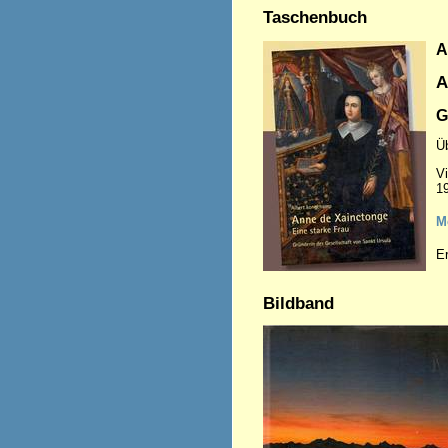
Taschenbuch
A
A
G
Üb
Vi
1
M
E
Bildband