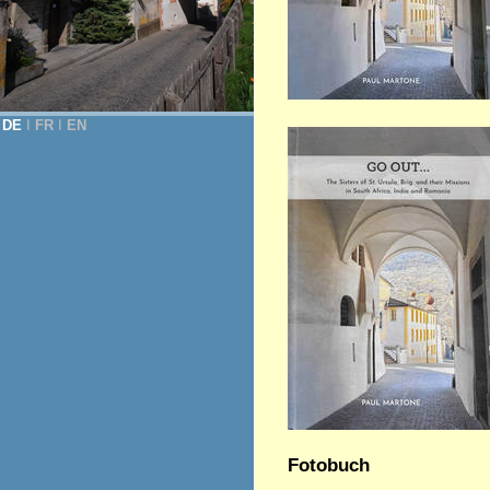
DE
Ι
FR
Ι
EN
Fotobuch