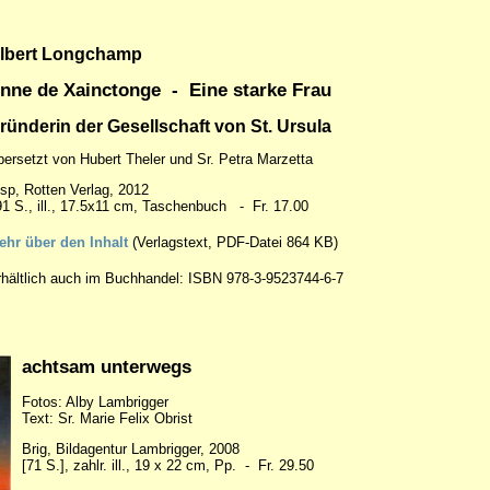
lbert Longchamp
nne de Xainctonge - Eine starke Frau
ründerin der Gesellschaft von St. Ursula
ersetzt von Hubert Theler und Sr. Petra Marzetta
sp, Rotten Verlag, 2012
91 S., ill., 17.5x11 cm, Taschenbuch - Fr. 17.00
ehr über den Inhalt
(Verlagstext, PDF-Datei 864 KB)
rhältlich auch im Buchhandel: ISBN 978-3-9523744-6-7
achtsam unterwegs
Fotos: Alby Lambrigger
Text: Sr. Marie Felix Obrist
Brig, Bildagentur Lambrigger, 2008
[71 S.], zahlr. ill., 19 x 22 cm, Pp. - Fr. 29.50