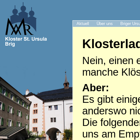
Aktuell
Über uns
Briger Urs
Klosterla
Nein, einen 
manche Klöst
Aber:
Es gibt eini
anderswo nic
Die folgende
uns am Empf