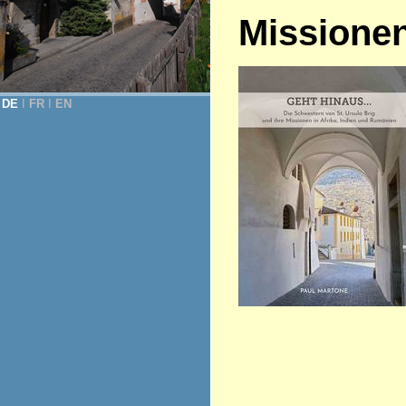
Missione
DE
Ι
FR
Ι
EN