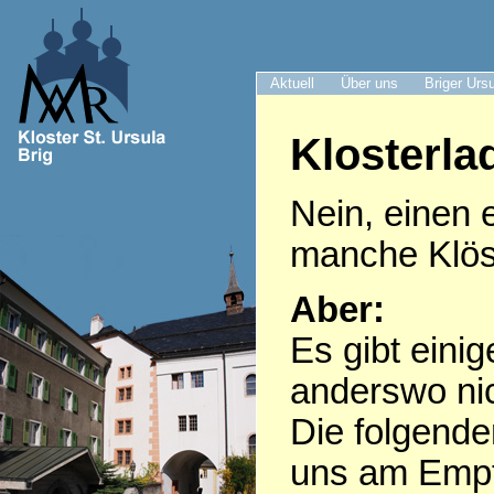
Aktuell
Über uns
Briger Urs
Klosterla
Nein, einen 
manche Klöst
Aber:
Es gibt eini
anderswo nic
Die folgende
uns am Empf