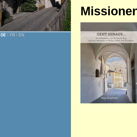
Missione
DE
Ι
FR
Ι
EN