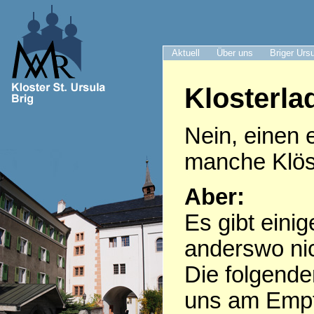
Aktuell
Über uns
Briger Urs
Klosterla
Nein, einen 
manche Klöst
Aber:
Es gibt eini
anderswo nic
Die folgende
uns am Empf