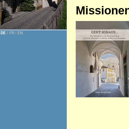
Missione
DE
Ι
FR
Ι
EN