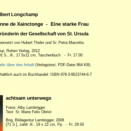
lbert Longchamp
nne de Xainctonge - Eine starke Frau
ründerin der Gesellschaft von St. Ursula
ersetzt von Hubert Theler und Sr. Petra Marzetta
sp, Rotten Verlag, 2012
91 S., ill., 17.5x11 cm, Taschenbuch - Fr. 17.00
ehr über den Inhalt
(Verlagstext, PDF-Datei 864 KB)
rhältlich auch im Buchhandel: ISBN 978-3-9523744-6-7
achtsam unterwegs
Fotos: Alby Lambrigger
Text: Sr. Marie Felix Obrist
Brig, Bildagentur Lambrigger, 2008
[71 S.], zahlr. ill., 19 x 22 cm, Pp. - Fr. 29.50