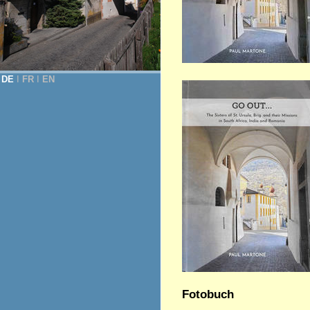
DE
Ι
FR
Ι
EN
Fotobuch