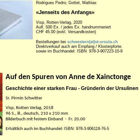
Rodrigues Pedro; Gottet, Mathias
«Jenseits des Anfangs»
Visp, Rotten-Verlag, 2020
Aufl. 500 Ex. / jedes Ex. handnummeriert
CHF 45.00 (exkl. Versandkosten)
Bestellungen
bei
schwestern(at)st-ursula.ch
Direktverkauf auch am Empfang / Klosterpforte.
sowie im Buchhandel:
ISBN 978-3-907223-10-9
Auf den Spuren von Anne de Xainctonge
Geschichte einer starken Frau - Gründerin der Ursulinen
Sr. Pirmin Schwitter
Visp,
Rotten Verlag, 2018
96 S., ill., deutsch
, 210 x 210 mm
Bilderbuch mit festem Einband - Fr. 20.00
ISBN: 978-3-906118-76-5
Erhältlich a
uch im Buchhandel: