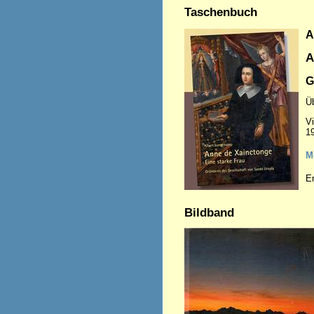
Taschenbuch
A
A
G
Üb
Vi
1
M
E
Bildband