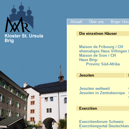
Aktuell
Über uns
Briger Urs
Die einzelnen Häuser
Maison de Fribourg / CH
ehemaliges Haus Villingen 
Maison de Sion / CH
Haus Brig:
Provinz Süd-Afrika
Jesuiten
Jesuiten weltweit
Jesuiten in Zentraleuropa
Exerzitien
Exerzitienforum Schweiz
Exerzitienportal Deutschlan