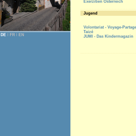
Exerzitien Österreich
Jugend
Volontariat - Voyage-Partag
Taizé
DE
Ι
FR
Ι
EN
JUMI - Das Kindermagazin