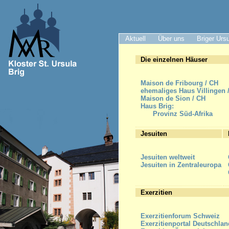
Aktuell
Über uns
Briger Urs
Die einzelnen Häuser
Maison de Fribourg / CH
ehemaliges Haus Villingen 
Maison de Sion / CH
Haus Brig:
Provinz Süd-Afrika
Jesuiten
Jesuiten weltweit
Jesuiten in Zentraleuropa
Exerzitien
Exerzitienforum Schweiz
Exerzitienportal Deutschlan