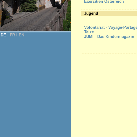
Exerzitien Österreich
Jugend
Volontariat - Voyage-Partag
Taizé
DE
Ι
FR
Ι
EN
JUMI - Das Kindermagazin