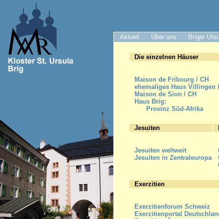
Aktuell
Über uns
Briger Urs
Die einzelnen Häuser
Maison de Fribourg / CH
ehemaliges Haus Villingen 
Maison de Sion / CH
Haus Brig:
Provinz Süd-Afrika
Jesuiten
Jesuiten weltweit
Jesuiten in Zentraleuropa
Exerzitien
Exerzitienforum Schweiz
Exerzitienportal Deutschlan