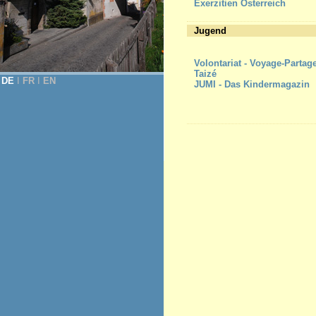
Exerzitien Österreich
Jugend
Volontariat - Voyage-Partag
Taizé
DE
Ι
FR
Ι
EN
JUMI - Das Kindermagazin