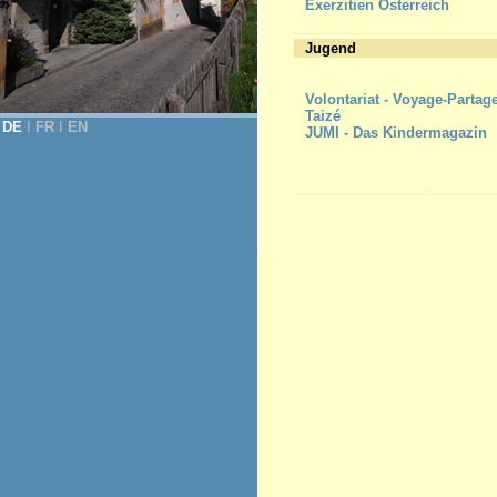
Exerzitien Österreich
Jugend
Volontariat - Voyage-Partag
Taizé
DE
Ι
FR
Ι
EN
JUMI - Das Kindermagazin