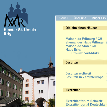
Aktuell
Über uns
Briger Urs
Die einzelnen Häuser
Maison de Fribourg / CH
ehemaliges Haus Villingen 
Maison de Sion / CH
Haus Brig:
Provinz Süd-Afrika
Jesuiten
Jesuiten weltweit
Jesuiten in Zentraleuropa
Exerzitien
Exerzitienforum Schweiz
Exerzitienportal Deutschlan