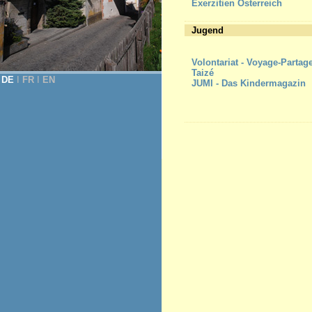
Exerzitien Österreich
Jugend
Volontariat - Voyage-Partag
Taizé
DE
Ι
FR
Ι
EN
JUMI - Das Kindermagazin