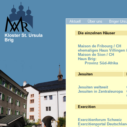
Aktuell
Über uns
Briger Urs
Die einzelnen Häuser
Maison de Fribourg / CH
ehemaliges Haus Villingen 
Maison de Sion / CH
Haus Brig:
Provinz Süd-Afrika
Jesuiten
Jesuiten weltweit
Jesuiten in Zentraleuropa
Exerzitien
Exerzitienforum Schweiz
Exerzitienportal Deutschlan