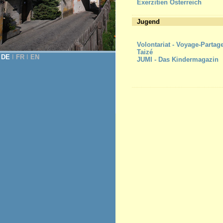
Exerzitien Österreich
Jugend
Volontariat - Voyage-Partag
Taizé
DE
Ι
FR
Ι
EN
JUMI - Das Kindermagazin