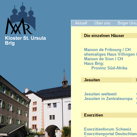
Aktuell
Über uns
Briger Urs
Die einzelnen Häuser
Maison de Fribourg / CH
ehemaliges Haus Villingen 
Maison de Sion / CH
Haus Brig:
Provinz Süd-Afrika
Jesuiten
Jesuiten weltweit
Jesuiten in Zentraleuropa
Exerzitien
Exerzitienforum Schweiz
Exerzitienportal Deutschlan