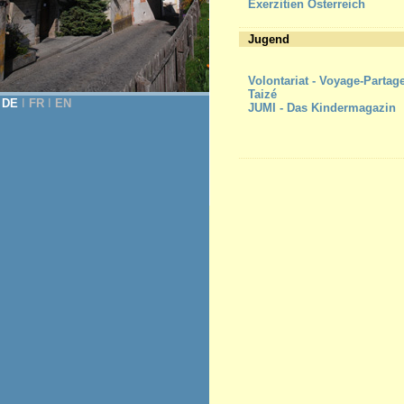
Exerzitien Österreich
Jugend
Volontariat - Voyage-Partag
Taizé
DE
Ι
FR
Ι
EN
JUMI - Das Kindermagazin