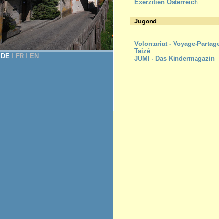
Exerzitien Österreich
Jugend
Volontariat - Voyage-Partag
Taizé
DE
Ι
FR
Ι
EN
JUMI - Das Kindermagazin