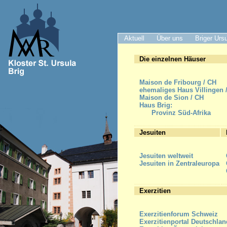
Aktuell
Über uns
Briger Urs
Die einzelnen Häuser
Maison de Fribourg / CH
ehemaliges Haus Villingen 
Maison de Sion / CH
Haus Brig:
Provinz Süd-Afrika
Jesuiten
Jesuiten weltweit
Jesuiten in Zentraleuropa
Exerzitien
Exerzitienforum Schweiz
Exerzitienportal Deutschlan