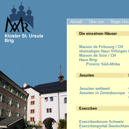
Aktuell
Über uns
Briger Urs
Die einzelnen Häuser
Maison de Fribourg / CH
ehemaliges Haus Villingen 
Maison de Sion / CH
Haus Brig:
Provinz Süd-Afrika
Jesuiten
Jesuiten weltweit
Jesuiten in Zentraleuropa
Exerzitien
Exerzitienforum Schweiz
Exerzitienportal Deutschlan