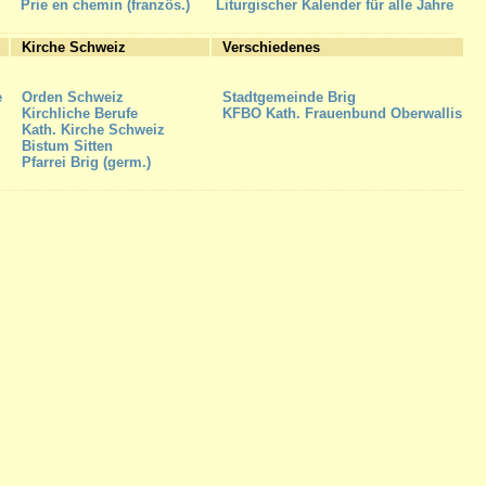
Prie en chemin (französ.)
Liturgischer Kalender für alle Jahre
Kirche Schweiz
Verschiedenes
e
Orden Schweiz
Stadtgemeinde Brig
Kirchliche Berufe
KFBO Kath. Frauenbund Oberwallis
Kath. Kirche Schweiz
Bistum Sitten
Pfarrei Brig (germ.)