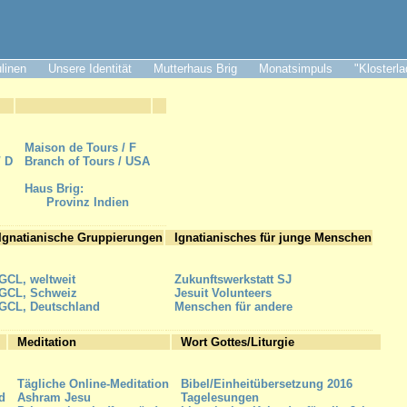
ulinen
Unsere Identität
Mutterhaus Brig
Monatsimpuls
"Klosterl
Maison de Tours / F
/ D
Branch of Tours / USA
Haus Brig:
Provinz Indien
Ignatianische Gruppierungen
Ignatianisches für junge Menschen
GCL, weltweit
Zukunftswerkstatt SJ
GCL, Schweiz
Jesuit Volunteers
GCL, Deutschland
Menschen für andere
Meditation
Wort Gottes/Liturgie
Tägliche Online-Meditation
Bibel/Einheitübersetzung 2016
d
Ashram Jesu
Tagelesungen