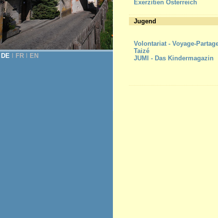
Exerzitien Österreich
Jugend
Volontariat - Voyage-Partag
Taizé
DE
Ι
FR
Ι
EN
JUMI - Das Kindermagazin