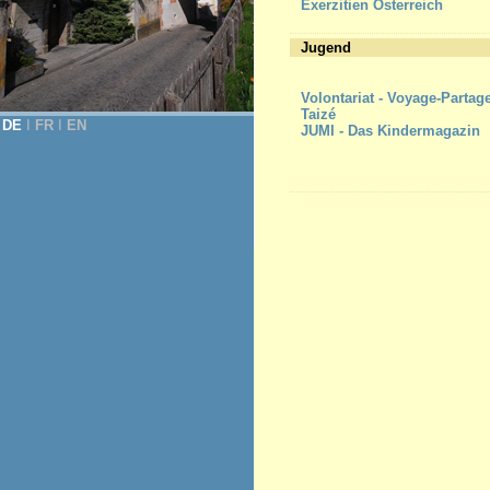
Exerzitien Österreich
Jugend
Volontariat - Voyage-Partag
Taizé
DE
Ι
FR
Ι
EN
JUMI - Das Kindermagazin