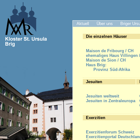
Aktuell
Über uns
Briger Urs
Die einzelnen Häuser
Maison de Fribourg / CH
ehemaliges Haus Villingen 
Maison de Sion / CH
Haus Brig:
Provinz Süd-Afrika
Jesuiten
Jesuiten weltweit
Jesuiten in Zentraleuropa
Exerzitien
Exerzitienforum Schweiz
Exerzitienportal Deutschlan