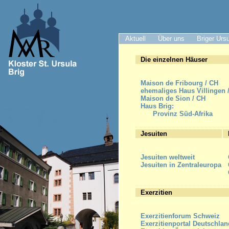
Aktuell
Über uns
Briger Urs
Die einzelnen Häuser
Maison de Fribourg / CH
ehemaliges Haus Villingen 
Maison de Sion / CH
Haus Brig:
Provinz Süd-Afrika
Jesuiten
Jesuiten weltweit
Jesuiten in Zentraleuropa
Exerzitien
Exerzitienforum Schweiz
Exerzitienportal Deutschlan