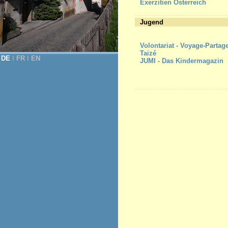
Exerzitien Österreich
Jugend
Volontariat - Voyage-Partag
Taizé
DE
Ι
FR
Ι
EN
JUMI - Das Kindermagazin