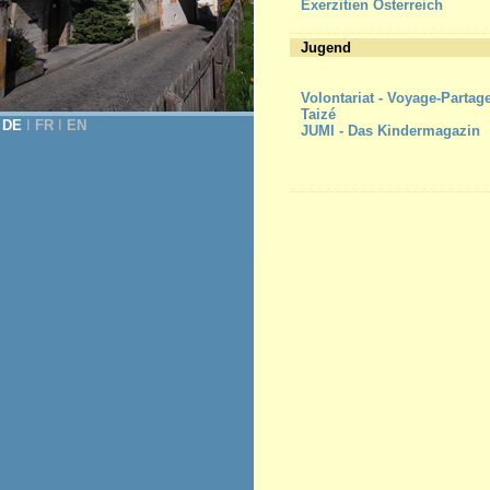
Exerzitien Österreich
Jugend
Volontariat - Voyage-Partag
Taizé
DE
Ι
FR
Ι
EN
JUMI - Das Kindermagazin