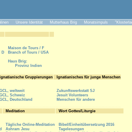
ulinen
Unsere Identität
Mutterhaus Brig
Monatsimpuls
"Klosterl
Maison de Tours / F
/ D
Branch of Tours / USA
Haus Brig:
Provinz Indien
Ignatianische Gruppierungen
Ignatianisches für junge Menschen
GCL, weltweit
Zukunftswerkstatt SJ
GCL, Schweiz
Jesuit Volunteers
GCL, Deutschland
Menschen für andere
Meditation
Wort Gottes/Liturgie
Tägliche Online-Meditation
Bibel/Einheitübersetzung 2016
d
Ashram Jesu
Tagelesungen