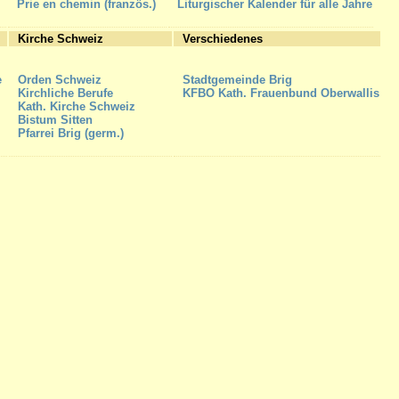
Prie en chemin (französ.)
Liturgischer Kalender für alle Jahre
Kirche Schweiz
Verschiedenes
e
Orden Schweiz
Stadtgemeinde Brig
Kirchliche Berufe
KFBO Kath. Frauenbund Oberwallis
Kath. Kirche Schweiz
Bistum Sitten
Pfarrei Brig (germ.)