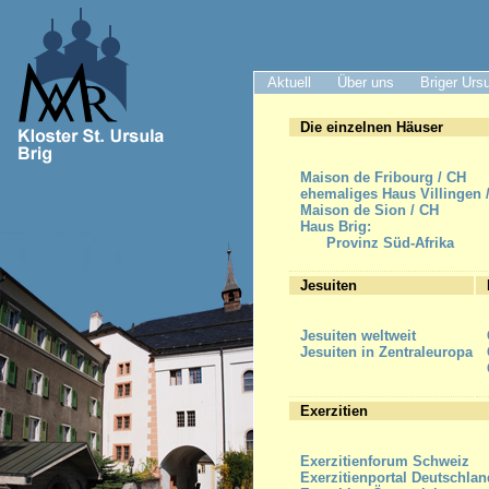
Aktuell
Über uns
Briger Urs
Die einzelnen Häuser
Maison de Fribourg / CH
ehemaliges Haus Villingen 
Maison de Sion / CH
Haus Brig:
Provinz Süd-Afrika
Jesuiten
Jesuiten weltweit
Jesuiten in Zentraleuropa
Exerzitien
Exerzitienforum Schweiz
Exerzitienportal Deutschlan