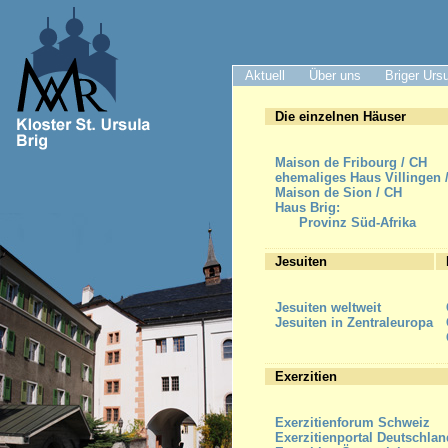
Aktuell
Über uns
Briger Urs
Die einzelnen Häuser
Maison de Fribourg / CH
ehemaliges Haus Villingen 
Maison de Sion / CH
Haus Brig:
Provinz Süd-Afrika
Jesuiten
Jesuiten weltweit
Jesuiten in Zentraleuropa
Exerzitien
Exerzitienforum Schweiz
Exerzitienportal Deutschlan