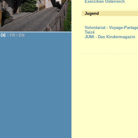
Exerzitien Österreich
Jugend
Volontariat - Voyage-Partag
Taizé
DE
Ι
FR
Ι
EN
JUMI - Das Kindermagazin