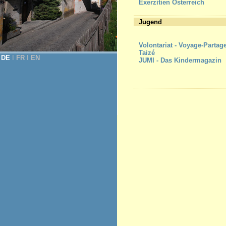
Exerzitien Österreich
Jugend
Volontariat - Voyage-Partag
Taizé
DE
Ι
FR
Ι
EN
JUMI - Das Kindermagazin