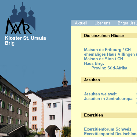
Aktuell
Über uns
Briger Urs
Die einzelnen Häuser
Maison de Fribourg / CH
ehemaliges Haus Villingen 
Maison de Sion / CH
Haus Brig:
Provinz Süd-Afrika
Jesuiten
Jesuiten weltweit
Jesuiten in Zentraleuropa
Exerzitien
Exerzitienforum Schweiz
Exerzitienportal Deutschlan