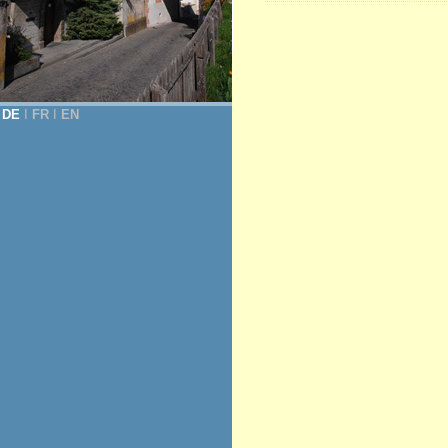
DE
Ι
FR
Ι
EN