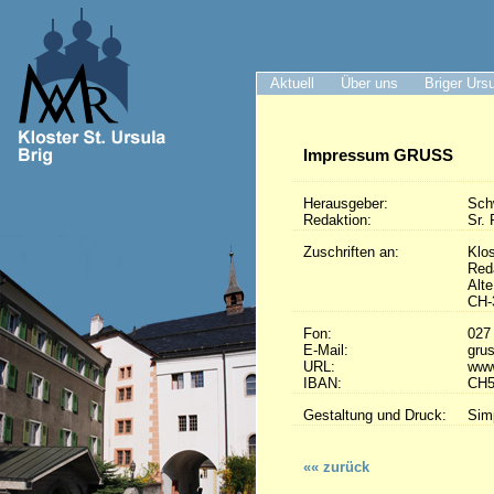
Aktuell
Über uns
Briger Urs
Impressum GRUSS
Herausgeber:
Sch
Redaktion:
Sr. 
Zuschriften an:
Klos
Red
Alt
CH-
Fon:
027
E-Mail:
grus
URL:
www
IBAN:
CH5
Gestaltung und Druck:
Sim
«« zurück