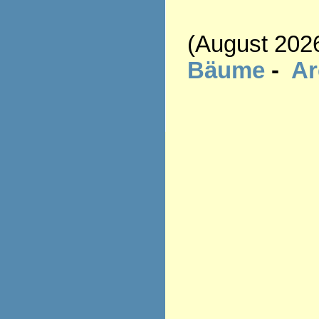
(August 202
Bäume
-
A