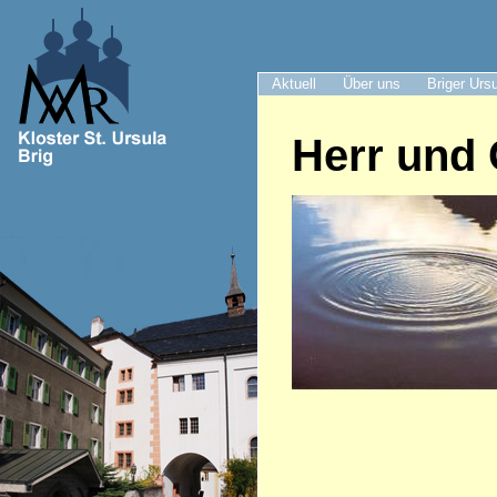
Aktuell
Über uns
Briger Urs
Herr und 