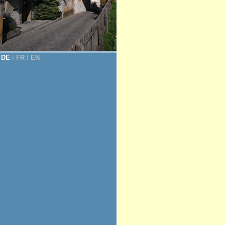
DE
Ι
FR
Ι
EN