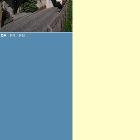
DE
Ι
FR
Ι
EN