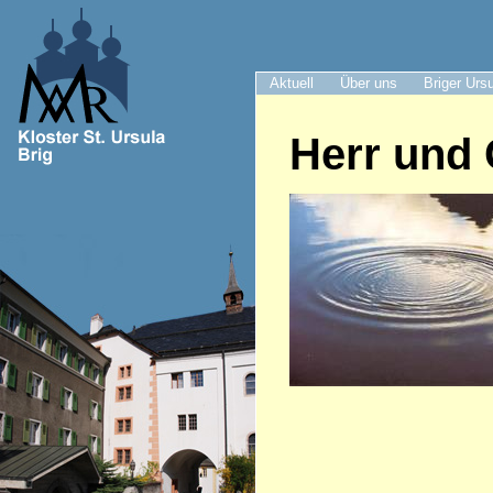
Aktuell
Über uns
Briger Urs
Herr und 