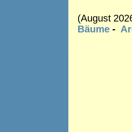
(August 202
Bäume
-
A