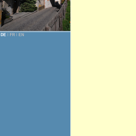
DE
Ι
FR
Ι
EN