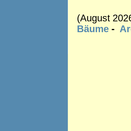
(August 202
Bäume
-
A