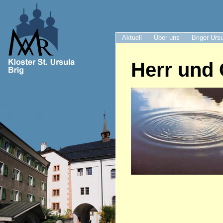
Aktuell
Über uns
Briger Urs
Herr und 