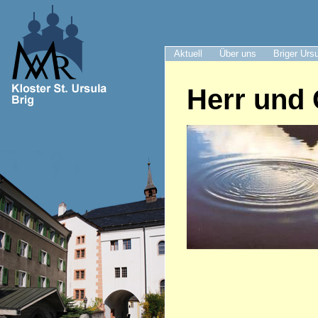
Aktuell
Über uns
Briger Urs
Herr und 