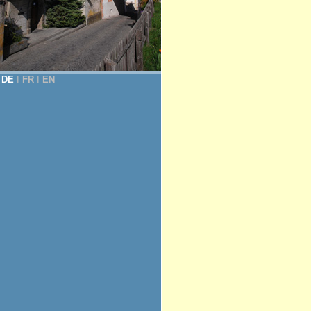
DE
Ι
FR
Ι
EN