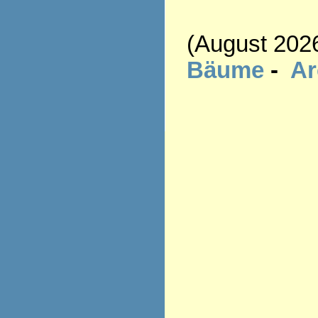
(August 202
Bäume
-
A