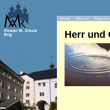
Aktuell
Über uns
Briger Urs
Herr und 