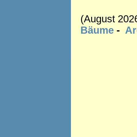
(August 202
Bäume
-
A