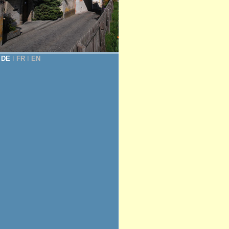
DE
Ι
FR
Ι
EN