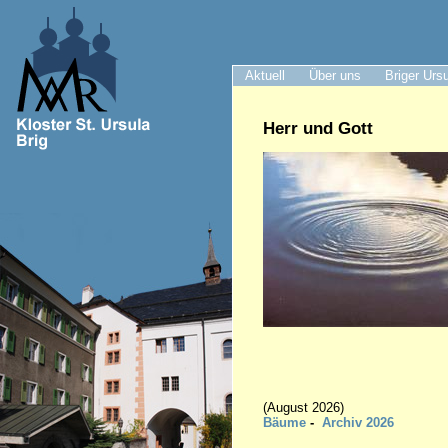
Aktuell
Über uns
Briger Urs
Herr und Gott
(August 2026)
Bäume
-
A
rc
hiv 2026