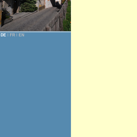
DE
Ι
FR
Ι
EN