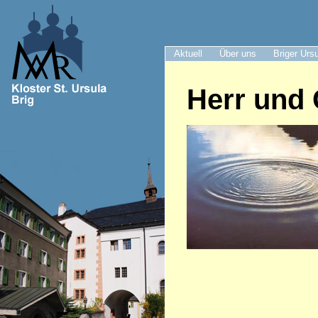
Aktuell
Über uns
Briger Urs
Herr und 