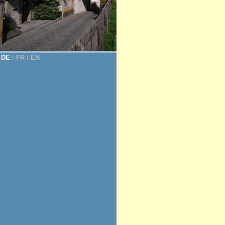
DE
Ι
FR
Ι
EN