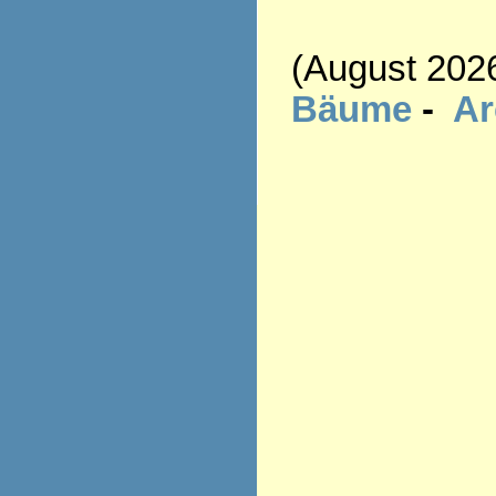
(August 202
Bäume
-
A