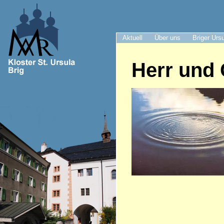
Aktuell
Über uns
Briger Urs
Herr und 