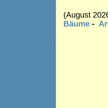
(August 202
Bäume
-
A