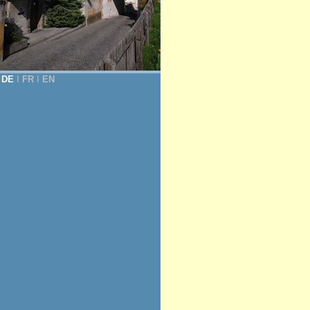
DE
Ι
FR
Ι
EN