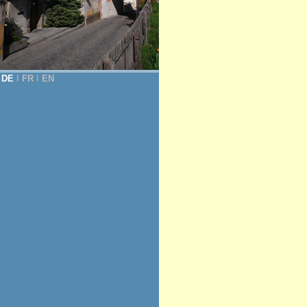
DE
Ι
FR
Ι
EN