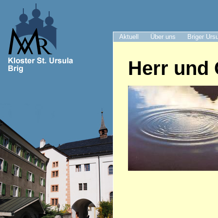
Aktuell
Über uns
Briger Urs
Herr und 