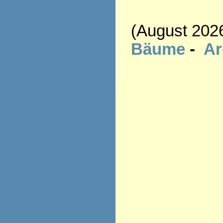
(August 202
Bäume
-
A