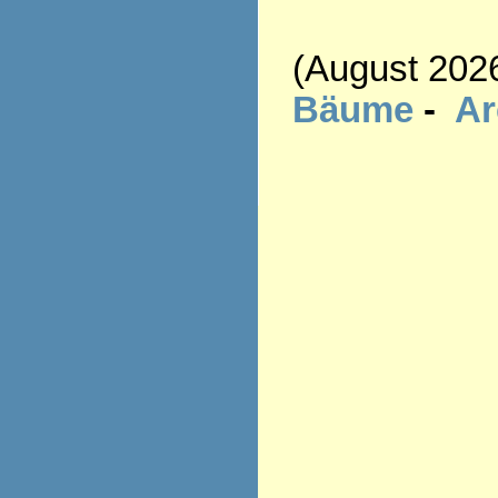
(August 202
Bäume
-
A