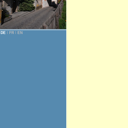
DE
Ι
FR
Ι
EN