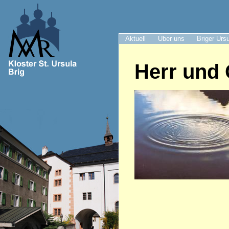
Aktuell
Über uns
Briger Urs
Herr und 