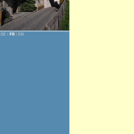
DE
Ι
FR
Ι
EN