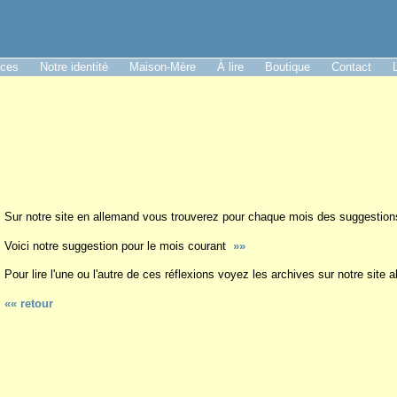
nces
Notre identité
Maison-Mère
À lire
Boutique
Contact
Sur notre site en allemand vous trouverez pour chaque mois des suggestions
Voici notre suggestion pour le mois courant
»»
Pour lire l'une ou l'autre de ces réflexions voyez les archives sur notre site 
«« retour