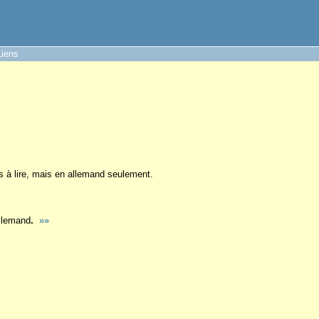
Liens
 à lire, mais en allemand seulement.
allemand
.
»»