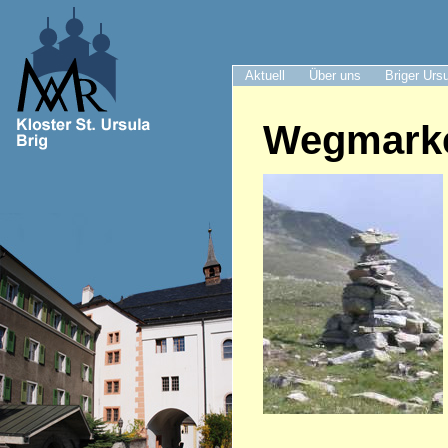
Aktuell
Über uns
Briger Urs
Wegmark