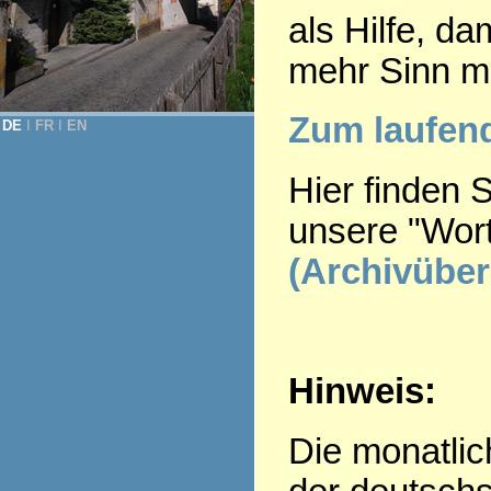
als Hilfe, d
mehr Sinn m
Zum laufe
DE
Ι
FR
Ι
EN
Hier finden 
unsere "Wor
(Archivüber
Hinweis:
Die monatlic