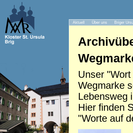
Aktuell
Über uns
Briger Urs
Archivübe
Wegmark
Unser "Wort
Wegmarke sei
Lebensweg i
Hier finden S
"Worte auf 