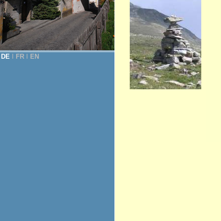
DE
Ι
FR
Ι
EN