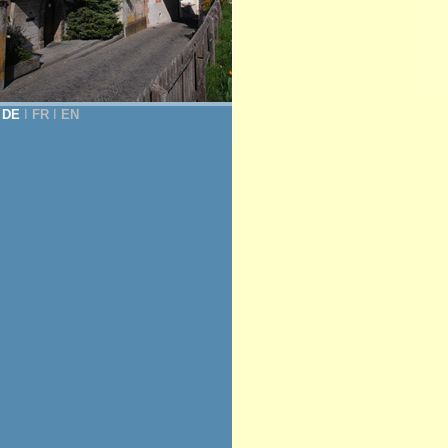
DE
Ι
FR
Ι
EN