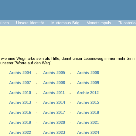
ulinen
Unsere Identität
Mutterhaus Brig
Monatsimpuls
"Klosterl
 wie eine Wegmarke sein als Hilfe, damit unser Lebensweg immer mehr Sinn
l unserer "Worte auf den Weg".
Archiv 2004
-
Archiv 2005
-
Archiv 2006
Archiv 2007
-
Archiv 2008
-
Archiv 2009
Archiv 2010
-
Archiv 2011
-
Archiv 2012
Archiv 2013
-
Archiv 2014
-
Archiv 2015
Archiv 2016
-
Archiv 2017
-
Archiv 2018
Archiv 2019
-
Archiv 2020
-
Archiv 2021
Archiv 2022
-
Archiv 2023
-
Archiv
2024