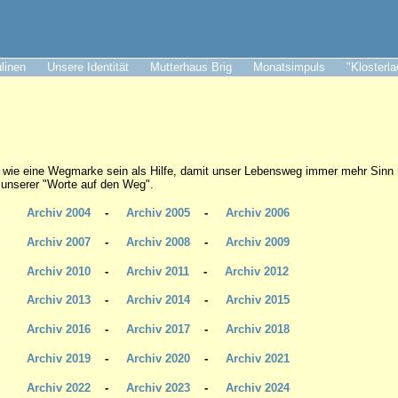
ulinen
Unsere Identität
Mutterhaus Brig
Monatsimpuls
"Klosterl
 wie eine Wegmarke sein als Hilfe, damit unser Lebensweg immer mehr Sinn
l unserer "Worte auf den Weg".
Archiv 2004
-
Archiv 2005
-
Archiv 2006
Archiv 2007
-
Archiv 2008
-
Archiv 2009
Archiv 2010
-
Archiv 2011
-
Archiv 2012
Archiv 2013
-
Archiv 2014
-
Archiv 2015
Archiv 2016
-
Archiv 2017
-
Archiv 2018
Archiv 2019
-
Archiv 2020
-
Archiv 2021
Archiv 2022
-
Archiv 2023
-
Archiv
2024