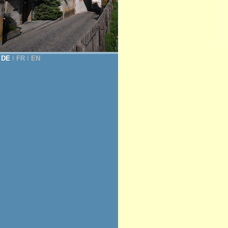
DE
Ι
FR
Ι
EN