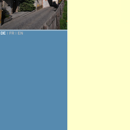
DE
Ι
FR
Ι
EN