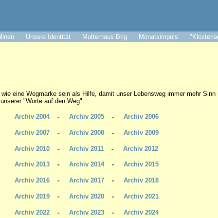
ulinen
Unsere Identität
Mutterhaus Brig
Monatsimpuls
"Klosterl
 wie eine Wegmarke sein als Hilfe, damit unser Lebensweg immer mehr Sinn
l unserer "Worte auf den Weg".
Archiv 2004
-
Archiv 2005
-
Archiv 2006
Archiv 2007
-
Archiv 2008
-
Archiv 2009
Archiv 2010
-
Archiv 2011
-
Archiv 2012
Archiv 2013
-
Archiv 2014
-
Archiv 2015
Archiv 2016
-
Archiv 2017
-
Archiv 2018
Archiv 2019
-
Archiv 2020
-
Archiv 2021
Archiv 2022
-
Archiv 2023
-
Archiv
2024