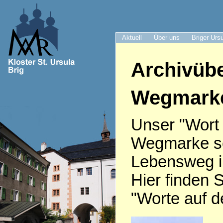
Aktuell
Über uns
Briger Urs
Archivübe
Wegmark
Unser "Wort
Wegmarke sei
Lebensweg i
Hier finden S
"Worte auf 