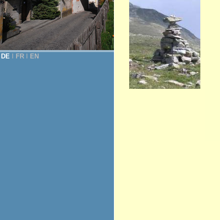
DE
Ι
FR
Ι
EN