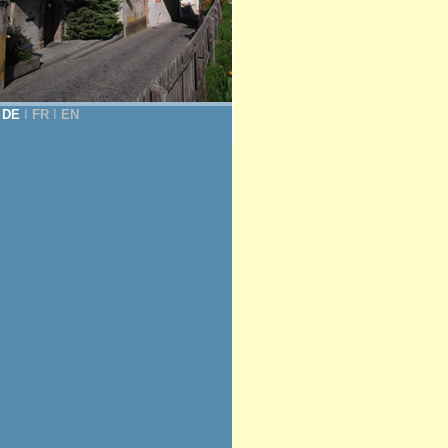
DE
Ι
FR
Ι
EN