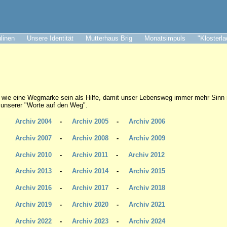
ulinen
Unsere Identität
Mutterhaus Brig
Monatsimpuls
"Klosterl
 wie eine Wegmarke sein als Hilfe, damit unser Lebensweg immer mehr Sinn
l unserer "Worte auf den Weg".
Archiv 2004
-
Archiv 2005
-
Archiv 2006
Archiv 2007
-
Archiv 2008
-
Archiv 2009
Archiv 2010
-
Archiv 2011
-
Archiv 2012
Archiv 2013
-
Archiv 2014
-
Archiv 2015
Archiv 2016
-
Archiv 2017
-
Archiv 2018
Archiv 2019
-
Archiv 2020
-
Archiv 2021
Archiv 2022
-
Archiv 2023
-
Archiv
2024