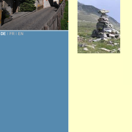
DE
Ι
FR
Ι
EN