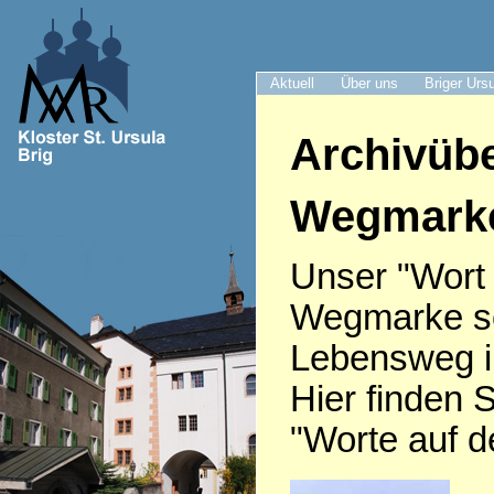
Aktuell
Über uns
Briger Urs
Archivübe
Wegmark
Unser "Wort
Wegmarke sei
Lebensweg i
Hier finden S
"Worte auf 