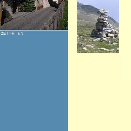
DE
Ι
FR
Ι
EN