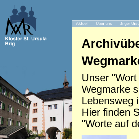
Aktuell
Über uns
Briger Urs
Archivübe
Wegmark
Unser "Wort
Wegmarke sei
Lebensweg i
Hier finden S
"Worte auf 