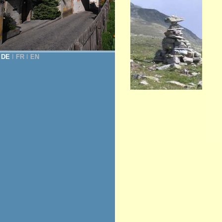
DE
Ι
FR
Ι
EN