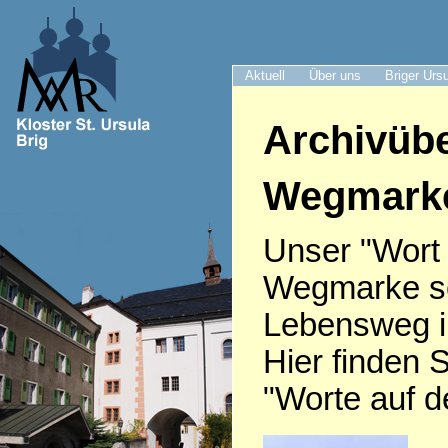
Aktuell
Über uns
Briger Urs
Archivübe
Wegmark
Unser "Wort
Wegmarke sei
Lebensweg i
Hier finden S
"Worte auf 