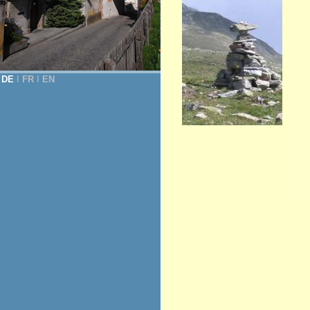
DE
Ι
FR
Ι
EN