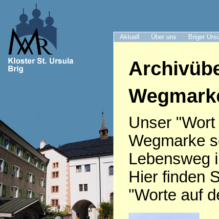
Aktuell
Über uns
Briger Urs
Archivübe
Wegmark
Unser "Wort
Wegmarke sei
Lebensweg i
Hier finden S
"Worte auf 