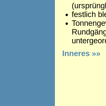
(ursprüngl
festlich 
Tonnenge
Rundgäng
untergeor
Inneres »»