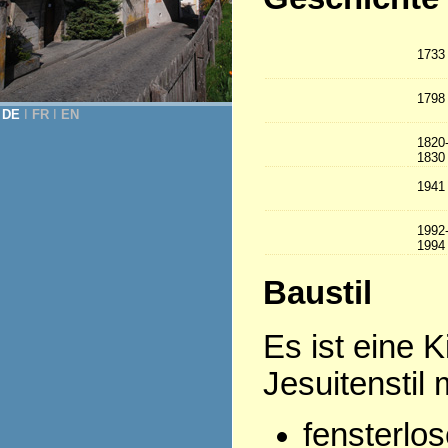
1733
1798
DE
Ι
FR
Ι
EN
1820
1830
1941
1992
1994
Baustil
Es ist eine 
Jesuitenstil m
fensterlos