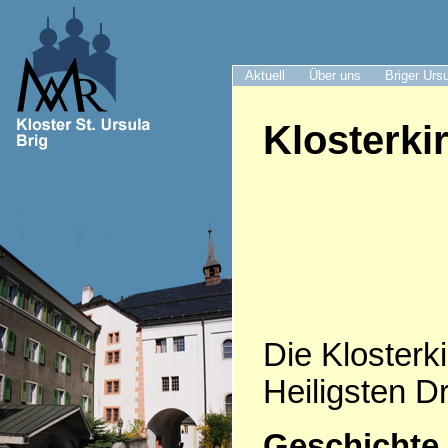
Aktuell
Über uns
Briger Urs
Klosterki
Die Klosterki
Heiligsten Dr
Geschichte 